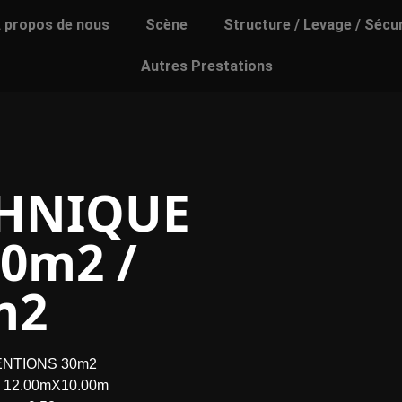
 propos de nous
Scène
Structure / Levage / Sécu
Autres Prestations
CHNIQUE
20m2 /
m2
ENTIONS 30m2
on 12.00mX10.00m