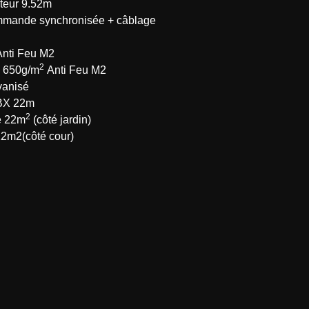
uteur 9.52m
mmande synchronisée + câblage
nti Feu M2
2
 650g/m
Anti Feu M2
vanisé
TBX 22m
2
e 22m
(côté jardin)
12m2(côté cour)