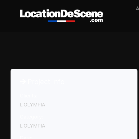
A
Project Info
Clients:
L'OLYMPIA
Category:
L'OLYMPIA
Date: