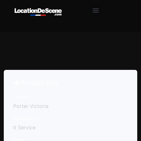
Project Info
Clients:
Porter Victoria
Category:
It Service
Date: